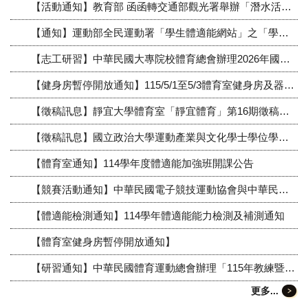
【活動通知】教育部 函函轉交通部觀光署舉辦「潛水活動（含浮潛、水肺潛水及自由潛水）管理指引業務宣導講習會」活動公告
【通知】運動部全民運動署「學生體適能網站」之「學生運動與跑步」上傳與查詢功能訂於115年9月30日起停止服務公告
【志工研習】中華民國大專院校體育總會辦理2026年國際賽會志工講習會公告
【健身房暫停開放通知】115/5/1至5/3體育室健身房及器材室暫停開放通知
【徵稿訊息】靜宜大學體育室「靜宜體育」第16期徵稿資訊公告
【徵稿訊息】國立政治大學運動產業與文化學士學位學程舉辦「2026 全國學生政大運動文學獎」徵稿公告
【體育室通知】114學年度體適能加強班開課公告
【競賽活動通知】中華民國電子競技運動協會與中華民國大專院校體育總會及緯來電視台共同主辦之「NBA2K26大專電競籃球賽」活動公告
【體適能檢測通知】114學年體適能能力檢測及補測通知
【體育室健身房暫停開放通知】
【研習通知】中華民國體育運動總會辦理「115年教練暨裁判增能進修研習會（第4梯次）高雄場」活動通知
更多...