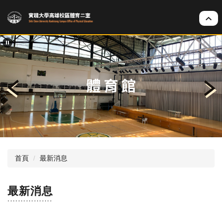
跳
到
主
要
內
容
區
首頁
最新消息
最新消息