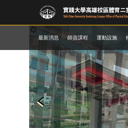
跳
到
主
要
內
容
最新消息
師資課程
運動設施
區